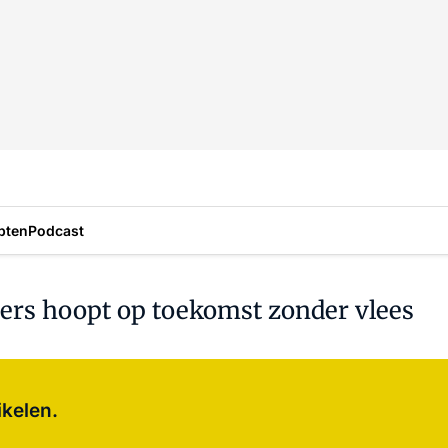
pten
Podcast
ers hoopt op toekomst zonder vlees
Log in
om dit artikel te lezen.
ikelen.