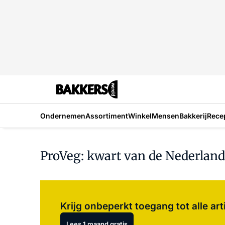
Ondernemen
Assortiment
Winkel
Mensen
Bakkerij
Rece
ProVeg: kwart van de Nederland
Krijg onbeperkt toegang tot alle art
Lees 1 maand gratis