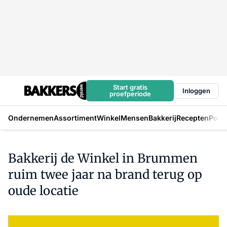
Start gratis
Inloggen
proefperiode
Ondernemen
Assortiment
Winkel
Mensen
Bakkerij
Recepten
Podc
Bakkerij de Winkel in Brummen
ruim twee jaar na brand terug op
oude locatie