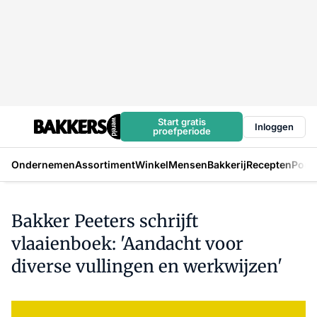
Start gratis
Inloggen
proefperiode
Ondernemen
Assortiment
Winkel
Mensen
Bakkerij
Recepten
Podc
Bakker Peeters schrijft
vlaaienboek: 'Aandacht voor
diverse vullingen en werkwijzen'