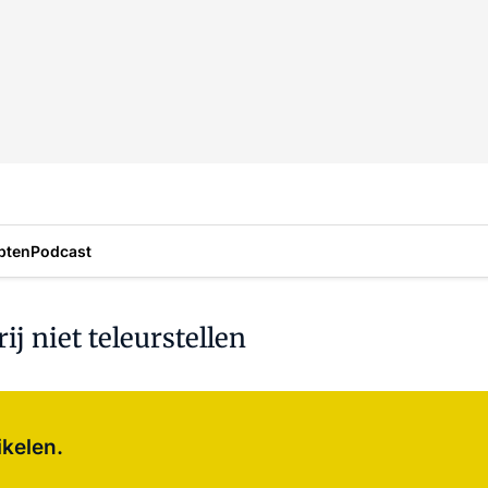
pten
Podcast
ij niet teleurstellen
Log in
om dit artikel te lezen.
ikelen.