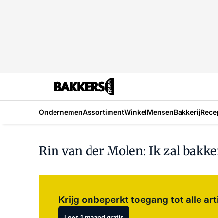
Ondernemen
Assortiment
Winkel
Mensen
Bakkerij
Rece
Rin van der Molen: Ik zal bakker
Krijg onbeperkt toegang tot alle art
Lees 1 maand gratis