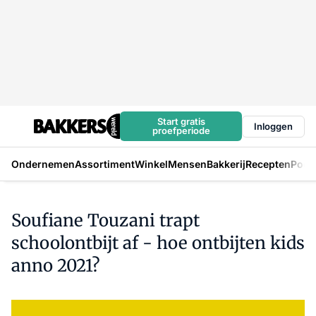
Start gratis
Inloggen
proefperiode
Ondernemen
Assortiment
Winkel
Mensen
Bakkerij
Recepten
Podc
Soufiane Touzani trapt
schoolontbijt af - hoe ontbijten kids
anno 2021?