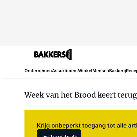
Ondernemen
Assortiment
Winkel
Mensen
Bakkerij
Rece
Week van het Brood keert terug
Krijg onbeperkt toegang tot alle art
Lees 1 maand gratis