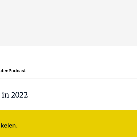
pten
Podcast
 in 2022
Log in
om dit artikel te lezen.
ikelen.