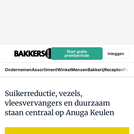
Start gratis
Inloggen
proefperiode
Ondernemen
Assortiment
Winkel
Mensen
Bakkerij
Recepten
Podc
Suikerreductie, vezels,
vleesvervangers en duurzaam
staan centraal op Anuga Keulen