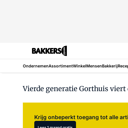
Ondernemen
Assortiment
Winkel
Mensen
Bakkerij
Rece
Vierde generatie Gorthuis vier
Krijg onbeperkt toegang tot alle art
Lees 1 maand gratis