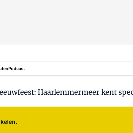
pten
Podcast
t eeuwfeest: Haarlemmermeer kent spec
Log in
om dit artikel te lezen.
ikelen.