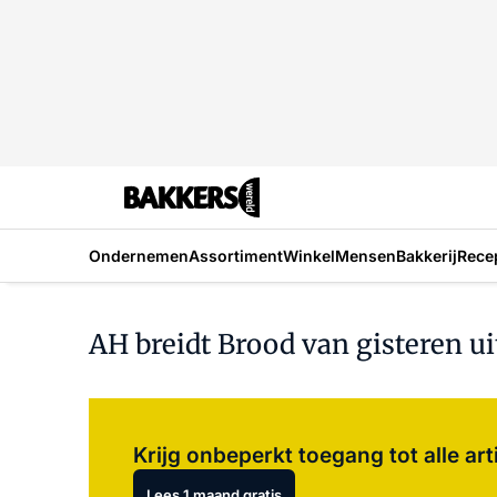
Ondernemen
Assortiment
Winkel
Mensen
Bakkerij
Rece
AH breidt Brood van gisteren ui
Krijg onbeperkt toegang tot alle art
Lees 1 maand gratis