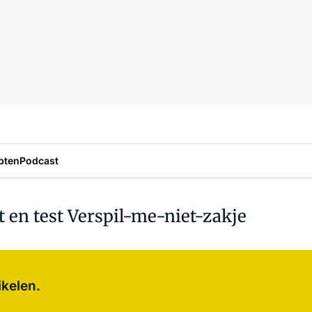
pten
Podcast
t en test Verspil-me-niet-zakje
Log in
om dit artikel te lezen.
ikelen.