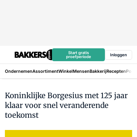
Start gratis
Inloggen
proefperiode
Ondernemen
Assortiment
Winkel
Mensen
Bakkerij
Recepten
Podc
Koninklijke Borgesius met 125 jaar
klaar voor snel veranderende
toekomst