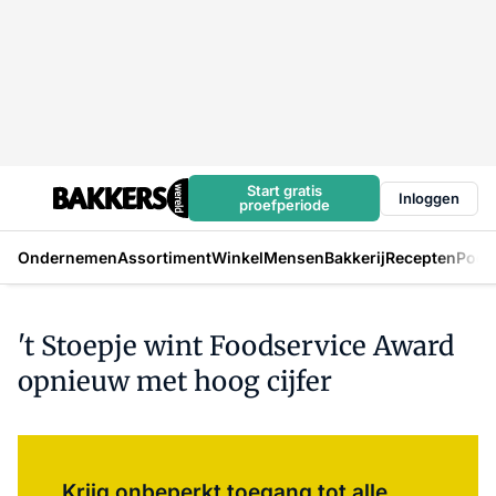
Start gratis
Inloggen
proefperiode
Ondernemen
Assortiment
Winkel
Mensen
Bakkerij
Recepten
Podc
't Stoepje wint Foodservice Award
opnieuw met hoog cijfer
Log in
om dit artikel te lezen.
Krijg onbeperkt toegang tot alle