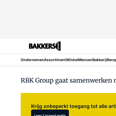
Ondernemen
Assortiment
Winkel
Mensen
Bakkerij
Rece
RBK Group gaat samenwerken m
Krijg onbeperkt toegang tot alle art
Lees 1 maand gratis