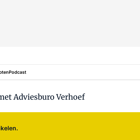
pten
Podcast
et Adviesburo Verhoef
Log in
om dit artikel te lezen.
ikelen.