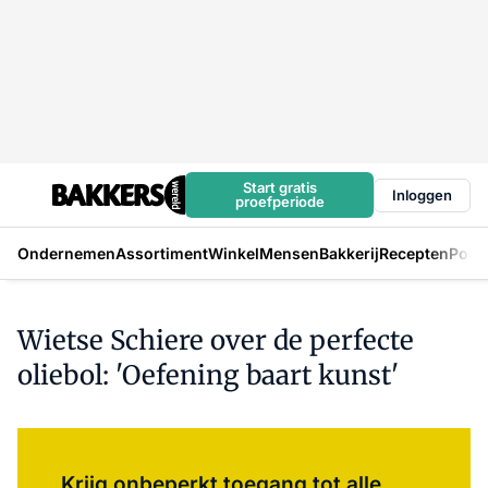
Start gratis
Inloggen
proefperiode
Ondernemen
Assortiment
Winkel
Mensen
Bakkerij
Recepten
Podc
Wietse Schiere over de perfecte
oliebol: 'Oefening baart kunst'
Log in
om dit artikel te lezen.
Krijg onbeperkt toegang tot alle