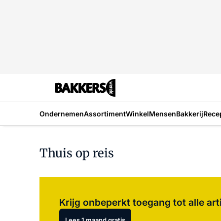
Ondernemen
Assortiment
Winkel
Mensen
Bakkerij
Rece
Thuis op reis
Krijg onbeperkt toegang tot alle art
Lees 1 maand gratis