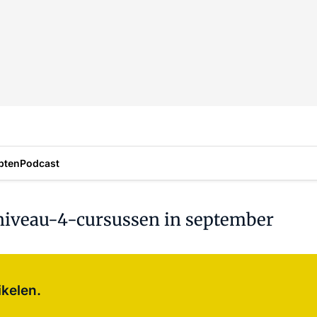
pten
Podcast
 niveau-4-cursussen in september
Log in
om dit artikel te lezen.
ikelen.