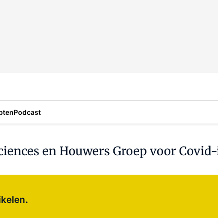
pten
Podcast
iences en Houwers Groep voor Covid-
Log in
om dit artikel te lezen.
ikelen.