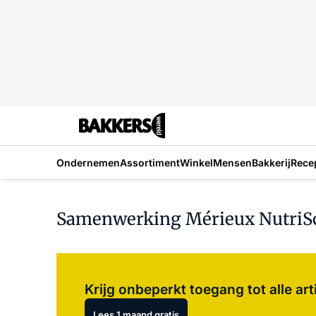
Ondernemen
Assortiment
Winkel
Mensen
Bakkerij
Rece
Samenwerking Mérieux NutriSc
Krijg onbeperkt toegang tot alle art
Lees 1 maand gratis