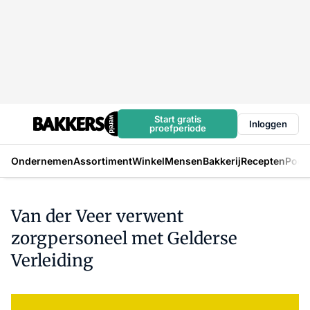
Start gratis
Inloggen
proefperiode
Ondernemen
Assortiment
Winkel
Mensen
Bakkerij
Recepten
Podc
Van der Veer verwent
zorgpersoneel met Gelderse
Verleiding