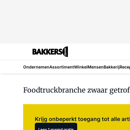
Ondernemen
Assortiment
Winkel
Mensen
Bakkerij
Rece
Foodtruckbranche zwaar getrof
Krijg onbeperkt toegang tot alle art
Lees 1 maand gratis