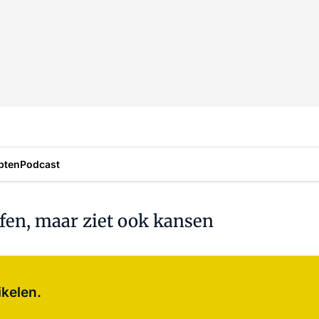
pten
Podcast
fen, maar ziet ook kansen
Log in
om dit artikel te lezen.
ikelen.