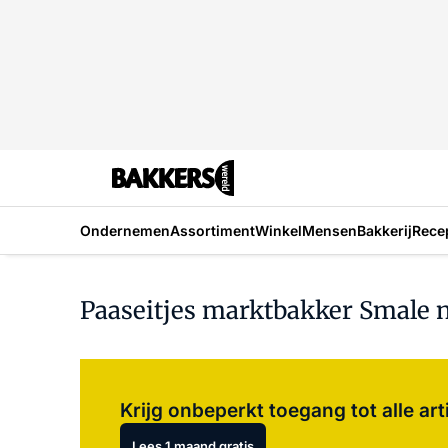
Ondernemen
Assortiment
Winkel
Mensen
Bakkerij
Rece
Paaseitjes marktbakker Smale n
Krijg onbeperkt toegang tot alle art
Lees 1 maand gratis