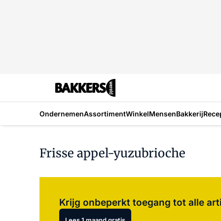
Ondernemen
Assortiment
Winkel
Mensen
Bakkerij
Rece
Frisse appel-yuzubrioche
Krijg onbeperkt toegang tot alle art
Lees 1 maand gratis