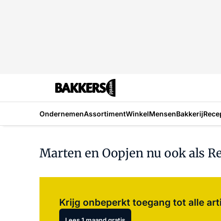
Ondernemen
Assortiment
Winkel
Mensen
Bakkerij
Rece
Marten en Oopjen nu ook als 
Krijg onbeperkt toegang tot alle art
Lees 1 maand gratis