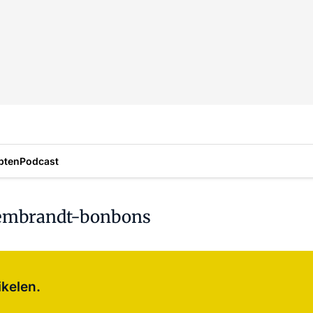
pten
Podcast
Rembrandt-bonbons
Log in
om dit artikel te lezen.
ikelen.