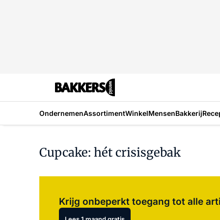
Ondernemen
Assortiment
Winkel
Mensen
Bakkerij
Rece
Cupcake: hét crisisgebak
Krijg onbeperkt toegang tot alle art
Lees 1 maand gratis