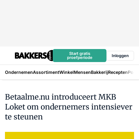
Start gratis
Inloggen
proefperiode
Ondernemen
Assortiment
Winkel
Mensen
Bakkerij
Recepten
Podc
Betaalme.nu introduceert MKB
Loket om ondernemers intensiever
te steunen