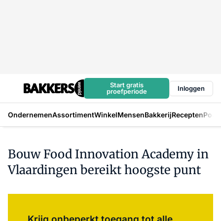
Start gratis
Inloggen
proefperiode
Ondernemen
Assortiment
Winkel
Mensen
Bakkerij
Recepten
Podc
Bouw Food Innovation Academy in
Vlaardingen bereikt hoogste punt
Log in
om dit artikel te lezen.
Krijg onbeperkt toegang tot alle