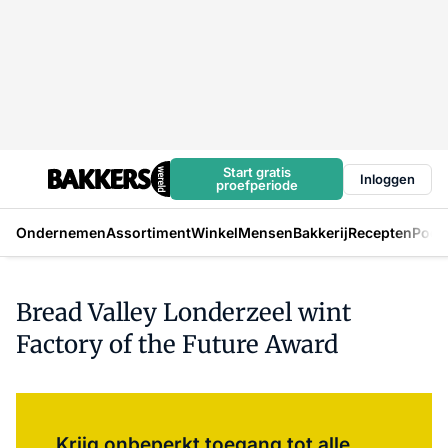
Start gratis
Inloggen
proefperiode
Ondernemen
Assortiment
Winkel
Mensen
Bakkerij
Recepten
Podc
Bread Valley Londerzeel wint
Factory of the Future Award
Log in
om dit artikel te lezen.
Krijg onbeperkt toegang tot alle