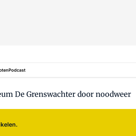
pten
Podcast
eum De Grenswachter door noodweer
Log in
om dit artikel te lezen.
ikelen.