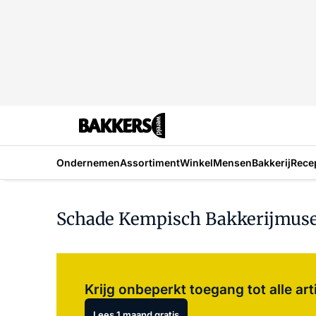
Ondernemen
Assortiment
Winkel
Mensen
Bakkerij
Rece
Schade Kempisch Bakkerijmus
Krijg onbeperkt toegang tot alle art
Lees 1 maand gratis