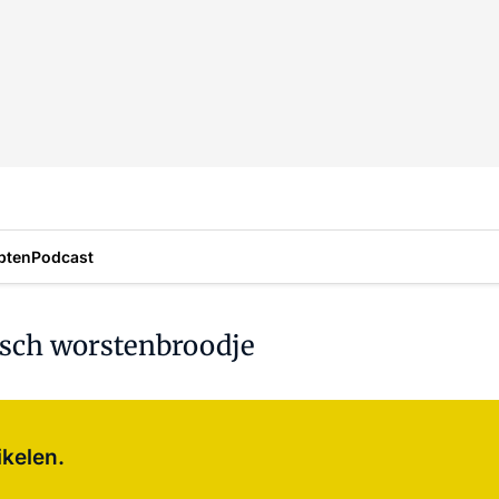
pten
Podcast
isch worstenbroodje
Log in
om dit artikel te lezen.
ikelen.