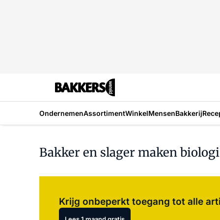
Ondernemen
Assortiment
Winkel
Mensen
Bakkerij
Rece
Bakker en slager maken biolog
Krijg onbeperkt toegang tot alle art
Lees 1 maand gratis