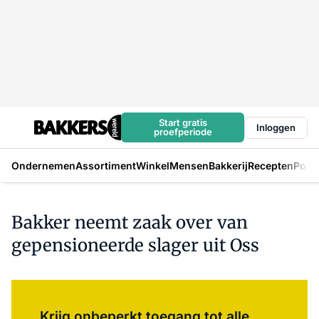
Start gratis
Inloggen
proefperiode
Ondernemen
Assortiment
Winkel
Mensen
Bakkerij
Recepten
Podc
Bakker neemt zaak over van
gepensioneerde slager uit Oss
Log in
om dit artikel te lezen.
Krijg onbeperkt toegang tot alle