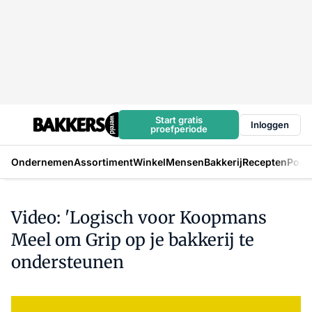
Start gratis
Inloggen
proefperiode
Ondernemen
Assortiment
Winkel
Mensen
Bakkerij
Recepten
Podc
Video: 'Logisch voor Koopmans
Meel om Grip op je bakkerij te
ondersteunen