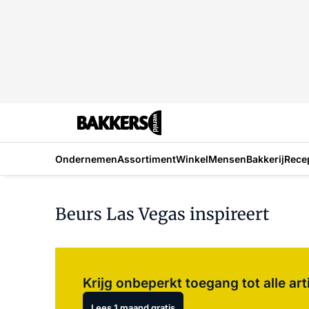
Ondernemen
Assortiment
Winkel
Mensen
Bakkerij
Rece
Beurs Las Vegas inspireert
Krijg onbeperkt toegang tot alle art
Lees 1 maand gratis