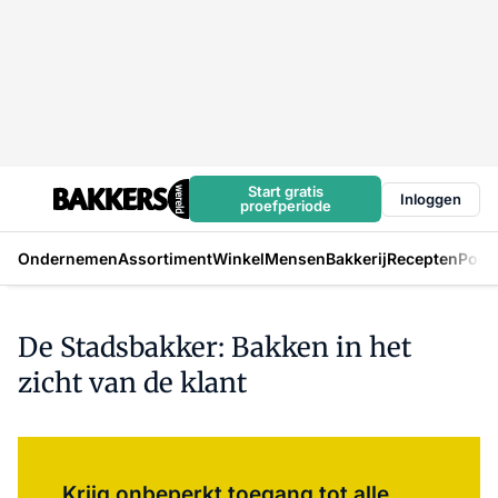
Start gratis
Inloggen
proefperiode
Ondernemen
Assortiment
Winkel
Mensen
Bakkerij
Recepten
Podc
De Stadsbakker: Bakken in het
zicht van de klant
Log in
om dit artikel te lezen.
Krijg onbeperkt toegang tot alle