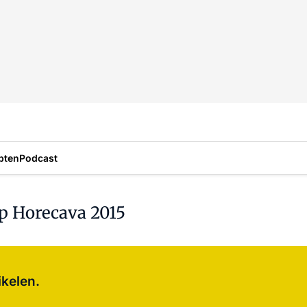
pten
Podcast
p Horecava 2015
Log in
om dit artikel te lezen.
ikelen.