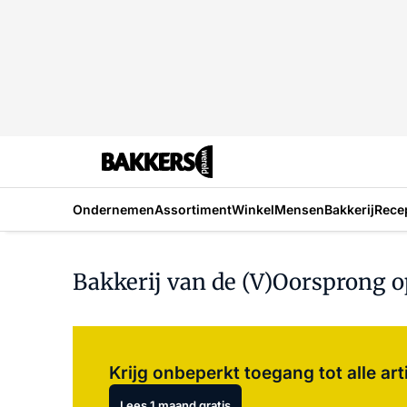
Ondernemen
Assortiment
Winkel
Mensen
Bakkerij
Rece
Bakkerij van de (V)Oorsprong o
Krijg onbeperkt toegang tot alle art
Lees 1 maand gratis