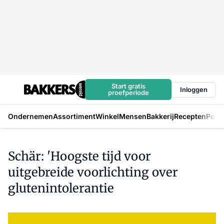
Start gratis
Inloggen
proefperiode
Ondernemen
Assortiment
Winkel
Mensen
Bakkerij
Recepten
Podc
Schär: 'Hoogste tijd voor
uitgebreide voorlichting over
glutenintolerantie