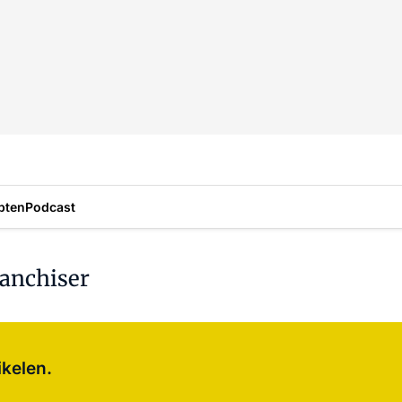
pten
Podcast
ranchiser
Log in
om dit artikel te lezen.
ikelen.