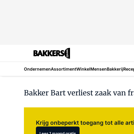
Ondernemen
Assortiment
Winkel
Mensen
Bakkerij
Rece
Bakker Bart verliest zaak van f
Krijg onbeperkt toegang tot alle art
Lees 1 maand gratis