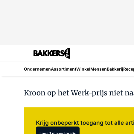
Ondernemen
Assortiment
Winkel
Mensen
Bakkerij
Rece
Kroon op het Werk-prijs niet na
Krijg onbeperkt toegang tot alle art
Lees 1 maand gratis