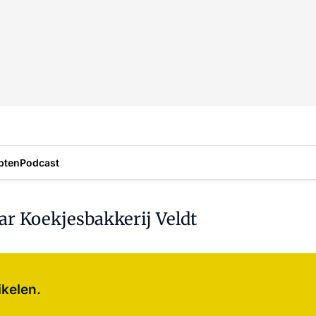
pten
Podcast
ar Koekjesbakkerij Veldt
Log in
om dit artikel te lezen.
ikelen.