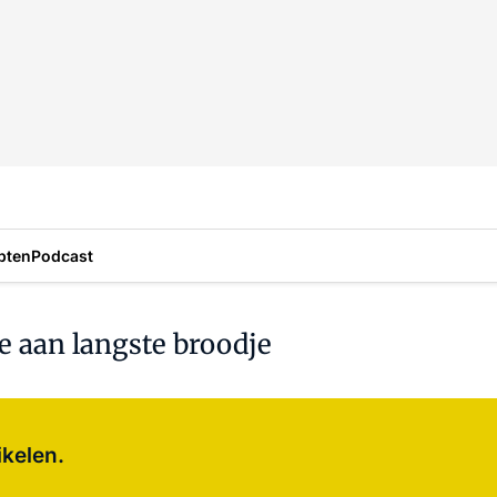
pten
Podcast
 aan langste broodje
Log in
om dit artikel te lezen.
ikelen.