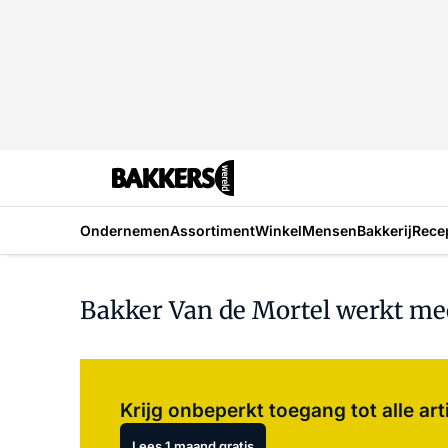
Ondernemen
Assortiment
Winkel
Mensen
Bakkerij
Rece
Bakker Van de Mortel werkt mee
Krijg onbeperkt toegang tot alle art
Lees 1 maand gratis