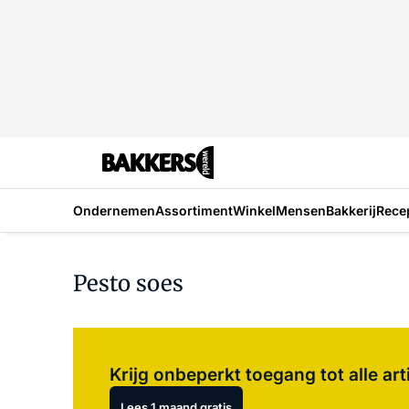
Ondernemen
Assortiment
Winkel
Mensen
Bakkerij
Rece
Pesto soes
Krijg onbeperkt toegang tot alle art
Lees 1 maand gratis