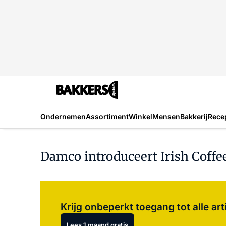
Ondernemen
Assortiment
Winkel
Mensen
Bakkerij
Rece
Damco introduceert Irish Coffe
Krijg onbeperkt toegang tot alle art
Lees 1 maand gratis