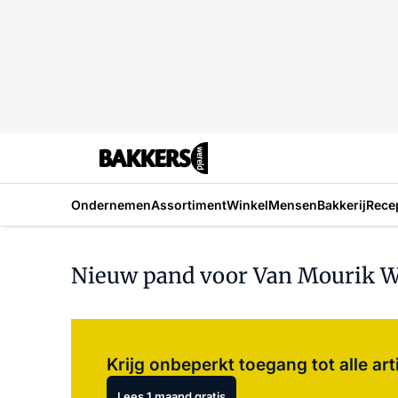
Ondernemen
Assortiment
Winkel
Mensen
Bakkerij
Rece
Nieuw pand voor Van Mourik 
Krijg onbeperkt toegang tot alle art
Lees 1 maand gratis