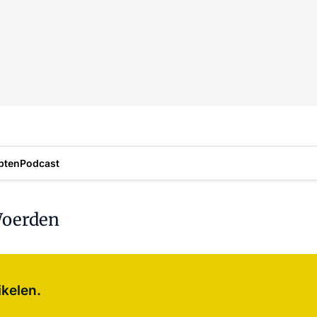
pten
Podcast
Woerden
Log in
om dit artikel te lezen.
ikelen.