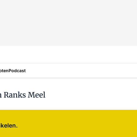
pten
Podcast
in Ranks Meel
Log in
om dit artikel te lezen.
ikelen.