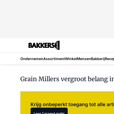
Ondernemen
Assortiment
Winkel
Mensen
Bakkerij
Rece
Grain Millers vergroot belang 
Krijg onbeperkt toegang tot alle art
Lees 1 maand gratis