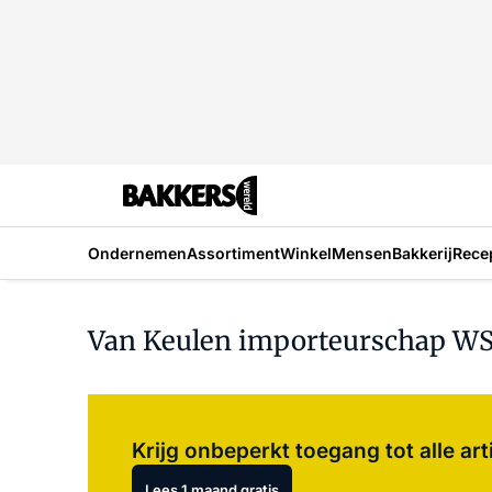
Ondernemen
Assortiment
Winkel
Mensen
Bakkerij
Rece
Van Keulen importeurschap W
Krijg onbeperkt toegang tot alle art
Lees 1 maand gratis