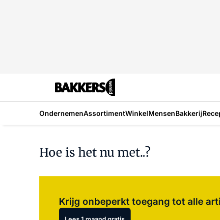
Ondernemen
Assortiment
Winkel
Mensen
Bakkerij
Rece
Hoe is het nu met..?
Krijg onbeperkt toegang tot alle art
Lees 1 maand gratis