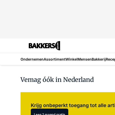
Ondernemen
Assortiment
Winkel
Mensen
Bakkerij
Rece
Vemag óók in Nederland
Krijg onbeperkt toegang tot alle art
Lees 1 maand gratis