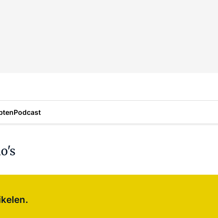
pten
Podcast
o's
Log in
om dit artikel te lezen.
ikelen.