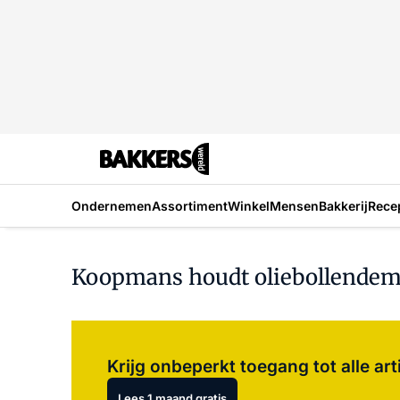
Ondernemen
Assortiment
Winkel
Mensen
Bakkerij
Rece
Koopmans houdt oliebollendem
Krijg onbeperkt toegang tot alle art
Lees 1 maand gratis