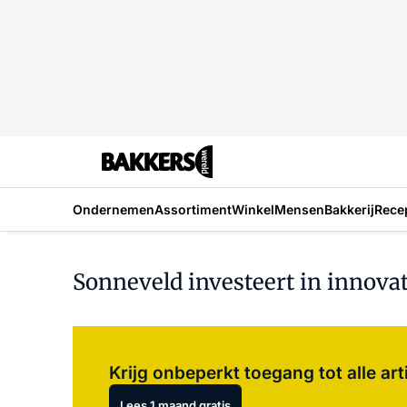
Ondernemen
Assortiment
Winkel
Mensen
Bakkerij
Rece
Sonneveld investeert in innovat
Krijg onbeperkt toegang tot alle art
Lees 1 maand gratis