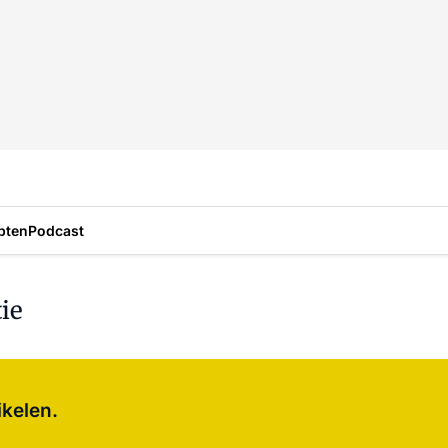
pten
Podcast
ie
Log in
om dit artikel te lezen.
ikelen.