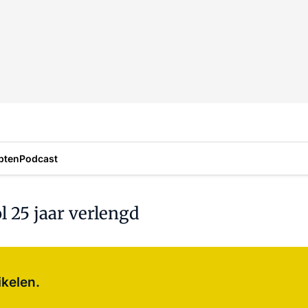
pten
Podcast
l 25 jaar verlengd
Log in
om dit artikel te lezen.
ikelen.