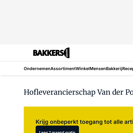
Ondernemen
Assortiment
Winkel
Mensen
Bakkerij
Rece
Hofleverancierschap Van der Po
Krijg onbeperkt toegang tot alle art
Lees 1 maand gratis