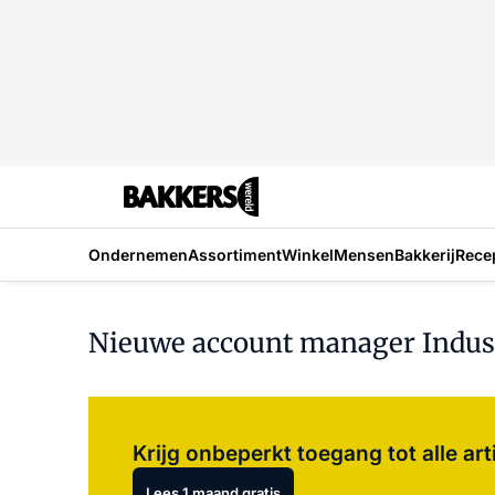
Ondernemen
Assortiment
Winkel
Mensen
Bakkerij
Rece
Nieuwe account manager Indust
Krijg onbeperkt toegang tot alle art
Lees 1 maand gratis