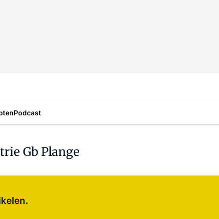
pten
Podcast
rie Gb Plange
Log in
om dit artikel te lezen.
ikelen.