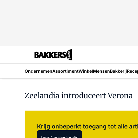
Ondernemen
Assortiment
Winkel
Mensen
Bakkerij
Rece
Zeelandia introduceert Verona
Krijg onbeperkt toegang tot alle art
Lees 1 maand gratis