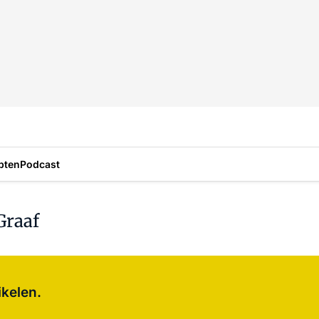
pten
Podcast
Graaf
Log in
om dit artikel te lezen.
ikelen.