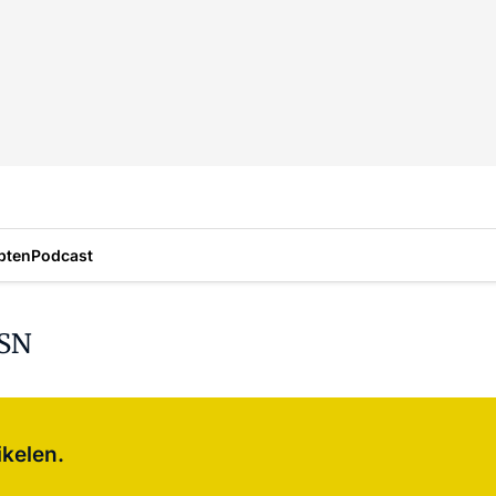
pten
Podcast
 SN
Log in
om dit artikel te lezen.
ikelen.