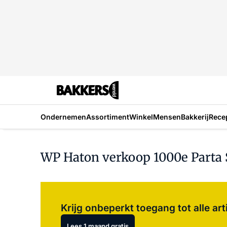
Ondernemen
Assortiment
Winkel
Mensen
Bakkerij
Rece
WP Haton verkoop 1000e Parta
Krijg onbeperkt toegang tot alle art
Lees 1 maand gratis